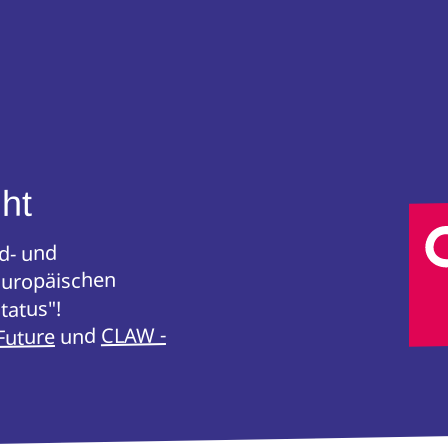
ht
nd- und
Europäischen
tatus"!
CLAW -
und
Future