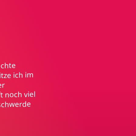
echte
tze ich im
er
t noch viel
eschwerde