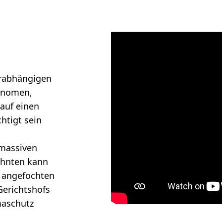
urabhängigen
hänomen,
 auf einen
htigt sein
 massiven
zehnten kann
t angefochten
 Gerichtshofs
maschutz